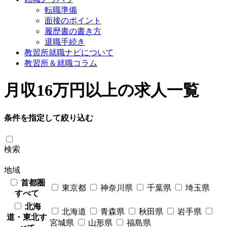
転職準備
面接のポイント
履歴書の書き方
退職手続き
教習所就職ナビについて
教習所＆就職コラム
月収16万円以上の求人一覧
条件を指定して絞り込む
検索
地域
首都圏
東京都
神奈川県
千葉県
埼玉県
すべて
北海
北海道
青森県
秋田県
岩手県
道・東北す
宮城県
山形県
福島県