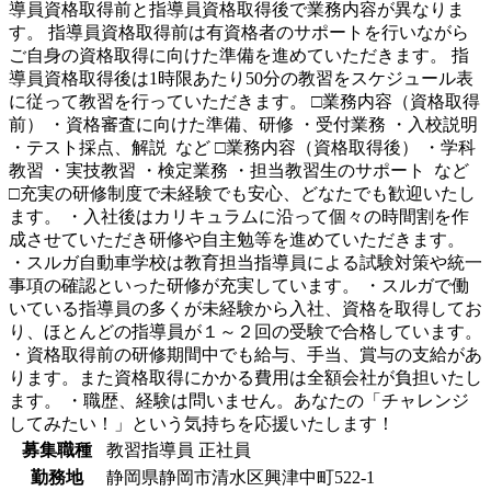
導員資格取得前と指導員資格取得後で業務内容が異なりま
す。 指導員資格取得前は有資格者のサポートを行いながら
ご自身の資格取得に向けた準備を進めていただきます。 指
導員資格取得後は1時限あたり50分の教習をスケジュール表
に従って教習を行っていただきます。 □業務内容（資格取得
前） ・資格審査に向けた準備、研修 ・受付業務 ・入校説明
・テスト採点、解説 など □業務内容（資格取得後） ・学科
教習 ・実技教習 ・検定業務 ・担当教習生のサポート など
□充実の研修制度で未経験でも安心、どなたでも歓迎いたし
ます。 ・入社後はカリキュラムに沿って個々の時間割を作
成させていただき研修や自主勉等を進めていただきます。
・スルガ自動車学校は教育担当指導員による試験対策や統一
事項の確認といった研修が充実しています。 ・スルガで働
いている指導員の多くが未経験から入社、資格を取得してお
り、ほとんどの指導員が１～２回の受験で合格しています。
・資格取得前の研修期間中でも給与、手当、賞与の支給があ
ります。また資格取得にかかる費用は全額会社が負担いたし
ます。 ・職歴、経験は問いません。あなたの「チャレンジ
してみたい！」という気持ちを応援いたします！
募集職種
教習指導員
正社員
勤務地
静岡県静岡市清水区興津中町522-1