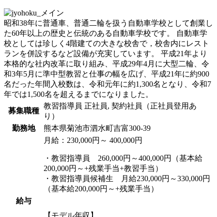
昭和38年に普通車、普通二輪を扱う自動車学校として創業し
た60年以上の歴史と伝統のある自動車学校です。 自動車学
校としては珍しく4階建ての大きな校舎で，校舎内にレスト
ランを併設するなど設備が充実しています。 平成21年より
本格的な社内改革に取り組み、平成29年4月に大型二輪、令
和3年5月に準中型教習と仕事の幅を広げ、平成21年に約900
名だった年間入校数は、令和元年に約1,300名となり、令和7
年では1,500名を超えるまでになりました。
教習指導員
正社員, 契約社員（正社員登用あ
募集職種
り）
勤務地
熊本県菊池市泗水町吉富300-39
月給：230,000円～ 400,000円
・教習指導員 260,000円～400,000円（基本給
200,000円～+残業手当+教習手当）
・教習指導員候補生 月給230,000円～330,000円
（基本給200,000円～+残業手当）
給与
【モデル年収】