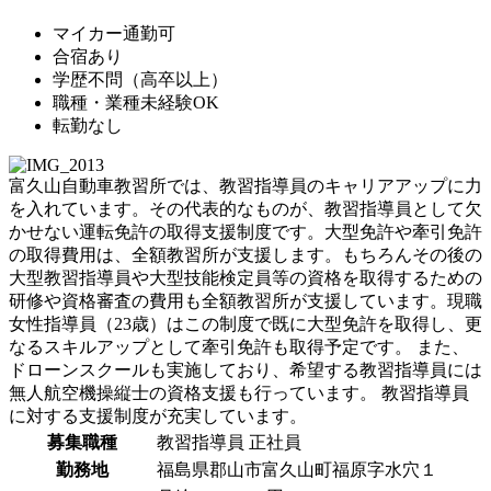
マイカー通勤可
合宿あり
学歴不問（高卒以上）
職種・業種未経験OK
転勤なし
富久山自動車教習所では、教習指導員のキャリアアップに力
を入れています。その代表的なものが、教習指導員として欠
かせない運転免許の取得支援制度です。大型免許や牽引免許
の取得費用は、全額教習所が支援します。もちろんその後の
大型教習指導員や大型技能検定員等の資格を取得するための
研修や資格審査の費用も全額教習所が支援しています。現職
女性指導員（23歳）はこの制度で既に大型免許を取得し、更
なるスキルアップとして牽引免許も取得予定です。 また、
ドローンスクールも実施しており、希望する教習指導員には
無人航空機操縦士の資格支援も行っています。 教習指導員
に対する支援制度が充実しています。
募集職種
教習指導員
正社員
勤務地
福島県郡山市富久山町福原字水穴１