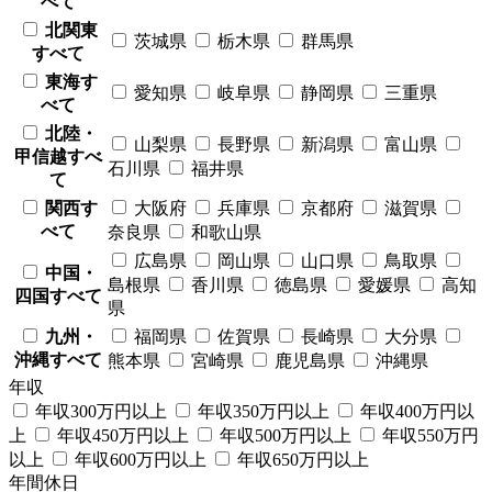
べて
北関東
茨城県
栃木県
群馬県
すべて
東海す
愛知県
岐阜県
静岡県
三重県
べて
北陸・
山梨県
長野県
新潟県
富山県
甲信越すべ
石川県
福井県
て
関西す
大阪府
兵庫県
京都府
滋賀県
べて
奈良県
和歌山県
広島県
岡山県
山口県
鳥取県
中国・
島根県
香川県
徳島県
愛媛県
高知
四国すべて
県
九州・
福岡県
佐賀県
長崎県
大分県
沖縄すべて
熊本県
宮崎県
鹿児島県
沖縄県
年収
年収300万円以上
年収350万円以上
年収400万円以
上
年収450万円以上
年収500万円以上
年収550万円
以上
年収600万円以上
年収650万円以上
年間休日