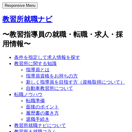
Responsive Menu
教習所就職ナビ
〜教習指導員の就職・転職・求人・採
用情報〜
条件を指定して求人情報を探す
教習所に関する知識
指導員とは
指導員資格をお持ちの方
新しく指導員を目指す方（資格取得について）
自動車教習所について
転職ノウハウ
転職準備
面接のポイント
履歴書の書き方
退職手続き
教習所就職ナビについて
教習所＆就職コラム