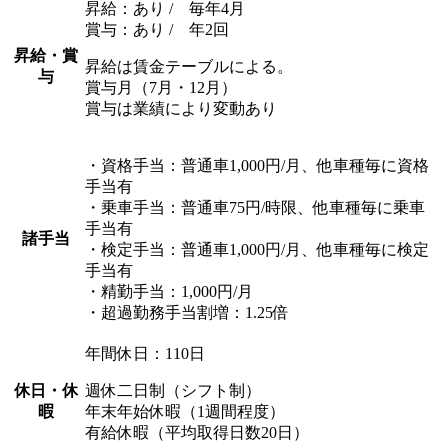
昇給：あり / 毎年4月
賞与：あり / 年2回
昇給・賞
昇給は賃金テーブルによる。
与
賞与月（7月・12月）
賞与は業績により変動あり
・資格手当：普通車1,000円/月、他車種毎に資格
手当有
・乗車手当：普通車75円/時限、他車種毎に乗車
手当有
諸手当
・検定手当：普通車1,000円/月、他車種毎に検定
手当有
・精勤手当：1,000円/月
・超過勤務手当割増：1.25倍
年間休日：110日
休日・休
週休二日制（シフト制）
暇
年末年始休暇（1週間程度）
有給休暇（平均取得日数20日）