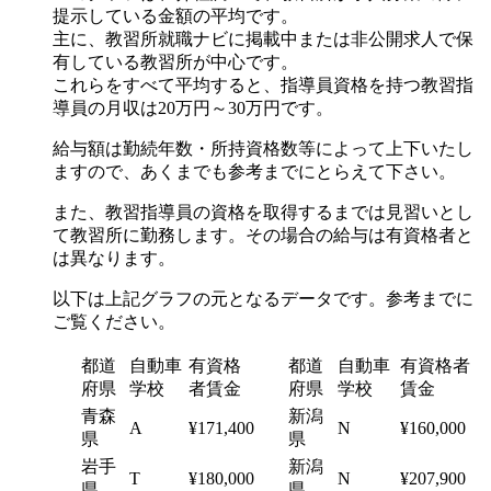
提示している金額の平均です。
主に、教習所就職ナビに掲載中または非公開求人で保
有している教習所が中心です。
これらをすべて平均すると、指導員資格を持つ教習指
導員の月収は
20万円～30万円
です。
給与額は勤続年数・所持資格数等によって上下いたし
ますので、あくまでも参考までにとらえて下さい。
また、教習指導員の資格を取得するまでは見習いとし
て教習所に勤務します。その場合の給与は有資格者と
は異なります。
以下は上記グラフの元となるデータです。参考までに
ご覧ください。
都道
自動車
有資格
都道
自動車
有資格者
府県
学校
者賃金
府県
学校
賃金
青森
新潟
A
¥171,400
N
¥160,000
県
県
岩手
新潟
T
¥180,000
N
¥207,900
県
県