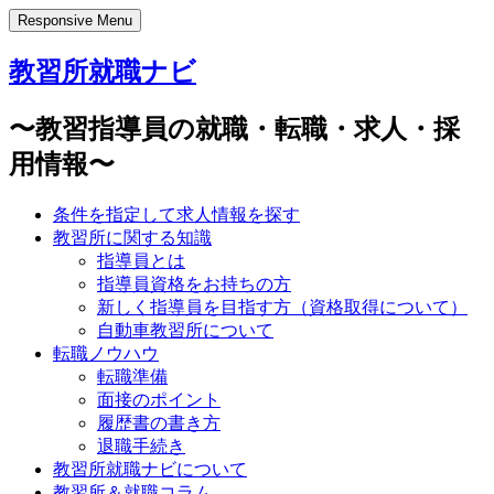
Responsive Menu
教習所就職ナビ
〜教習指導員の就職・転職・求人・採
用情報〜
条件を指定して求人情報を探す
教習所に関する知識
指導員とは
指導員資格をお持ちの方
新しく指導員を目指す方（資格取得について）
自動車教習所について
転職ノウハウ
転職準備
面接のポイント
履歴書の書き方
退職手続き
教習所就職ナビについて
教習所＆就職コラム