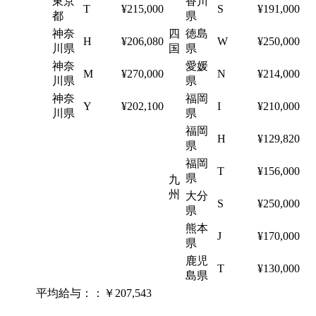
東京
香川
T
¥215,000
S
¥191,000
都
県
神奈
四
徳島
H
¥206,080
W
¥250,000
川県
国
県
神奈
愛媛
M
¥270,000
N
¥214,000
川県
県
神奈
福岡
Y
¥202,100
I
¥210,000
川県
県
福岡
H
¥129,820
県
福岡
T
¥156,000
県
九
州
大分
S
¥250,000
県
熊本
J
¥170,000
県
鹿児
T
¥130,000
島県
平均給与：：￥207,543