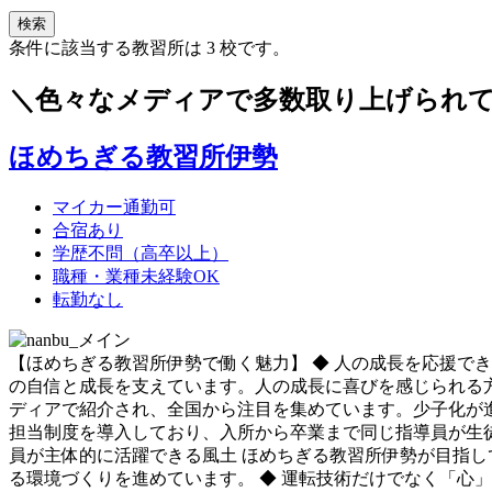
条件に該当する教習所は
3
校です。
＼色々なメディアで多数取り上げられて
ほめちぎる教習所伊勢
マイカー通勤可
合宿あり
学歴不問（高卒以上）
職種・業種未経験OK
転勤なし
【ほめちぎる教習所伊勢で働く魅力】 ◆ 人の成長を応援で
の自信と成長を支えています。人の成長に喜びを感じられる方
ディアで紹介され、全国から注目を集めています。少子化が進
担当制度を導入しており、入所から卒業まで同じ指導員が生徒
員が主体的に活躍できる風土 ほめちぎる教習所伊勢が目指し
る環境づくりを進めています。 ◆ 運転技術だけでなく「心