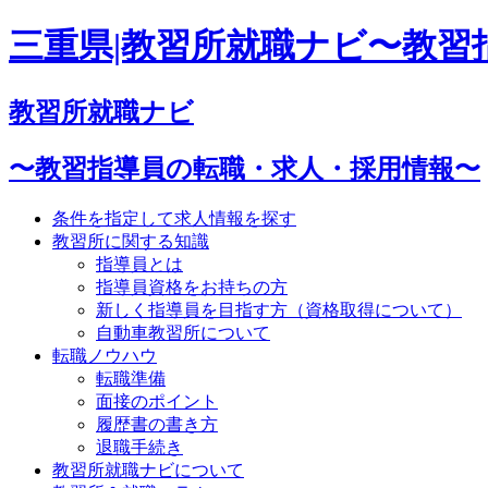
三重県|教習所就職ナビ〜教習
教習所就職ナビ
〜教習指導員の転職・求人・採用情報〜
条件を指定して求人情報を探す
教習所に関する知識
指導員とは
指導員資格をお持ちの方
新しく指導員を目指す方（資格取得について）
自動車教習所について
転職ノウハウ
転職準備
面接のポイント
履歴書の書き方
退職手続き
教習所就職ナビについて