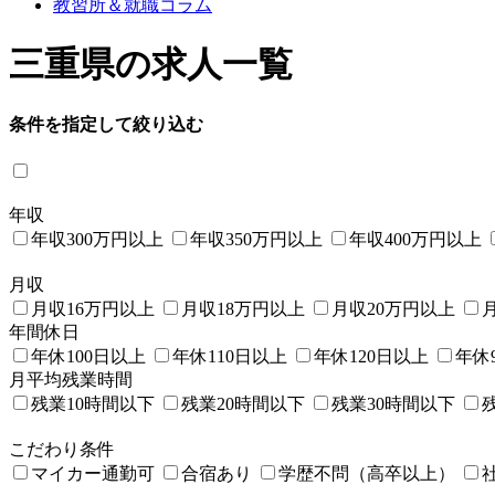
教習所＆就職コラム
三重県の求人一覧
条件を指定して絞り込む
年収
年収300万円以上
年収350万円以上
年収400万円以上
月収
月収16万円以上
月収18万円以上
月収20万円以上
年間休日
年休100日以上
年休110日以上
年休120日以上
年休
月平均残業時間
残業10時間以下
残業20時間以下
残業30時間以下
こだわり条件
マイカー通勤可
合宿あり
学歴不問（高卒以上）