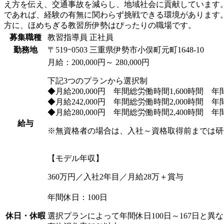
え方を伝え、交通事故を減らし、地域社会に貢献しています。
であれば、経験の有無に関わらず挑戦できる環境があります。
方に、ほめちぎる教習所伊勢はぴったりの職場です。
募集職種
教習指導員
正社員
勤務地
〒519ｰ0503 三重県伊勢市小俣町元町1648-10
月給：200,000円～ 280,000円
下記3つのプランから選択制
◆月給200,000円 年間総労働時間1,600時間 年
◆月給242,000円 年間総労働時間2,000時間 年
◆月給280,000円 年間総労働時間2,400時間 年
給与
※無資格者の場合は、入社～資格取得前までは研修
【モデル年収】
360万円／入社2年目／月給28万＋賞与
年間休日：100日
休日・休暇
選択プランによって年間休日100日～167日と異