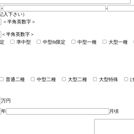
-
-
記入下さい）
＜半角英数字＞
＜半角英数字＞
限定
準中型
中型8t限定
中型一種
大型一種
普通二種
中型二種
大型二種
大型特殊
万円
年
月頃