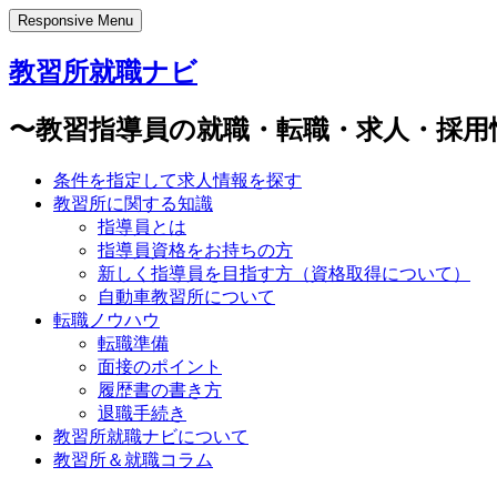
Responsive Menu
教習所就職ナビ
〜教習指導員の就職・転職・求人・採用
条件を指定して求人情報を探す
教習所に関する知識
指導員とは
指導員資格をお持ちの方
新しく指導員を目指す方（資格取得について）
自動車教習所について
転職ノウハウ
転職準備
面接のポイント
履歴書の書き方
退職手続き
教習所就職ナビについて
教習所＆就職コラム