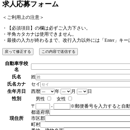
求人応募フォーム
＜ご利用上の注意＞
・【必須項目】の欄は必ずご入力下さい。
・半角カタカナは使用できません。
・最後の入力が終わるまで、改行入力以外には「Enter」キ
自動車学校
名
氏名
姓
氏名カナ
セイ
生年月日
西暦
年
月
日
性別
男性
女性
〒
-
※郵便番号を入力すると自
都道府県
現住所
市区郡
町村