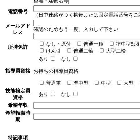
番地・建物名等
電話番号
（日中連絡がつく携帯または固定電話番号をご
メールアド
確認のためもう一度、入力して下さい
レス
なし・原付
普通一種
準中型5t
所持免許
けん引
普通二輪
大型二輪
あり
なし
指導員資格
お持ちの指導員資格
普通車
準中型
中型
大型
技能検定員
あり
なし
資格
希望年収
希望転職時
期
特記事項